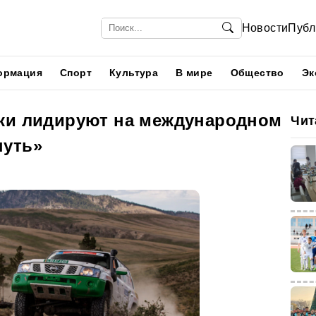
Новости
Публ
ормация
Спорт
Культура
В мире
Общество
Эк
ки лидируют на международном
Чит
путь»