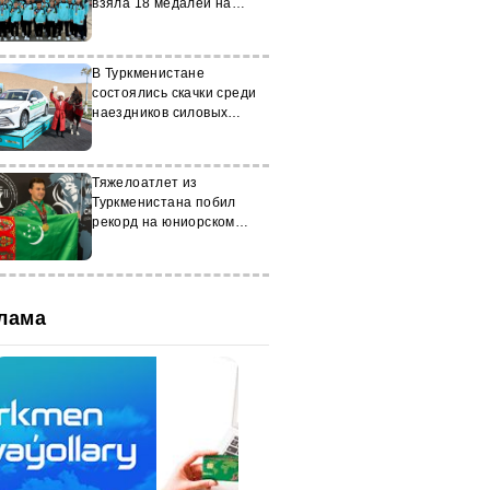
взяла 18 медалей на
Чемпионате Азии
В Туркменистане
состоялись скачки среди
наездников силовых
структур
Тяжелоатлет из
Туркменистана побил
рекорд на юниорском
чемпионате мира
лама