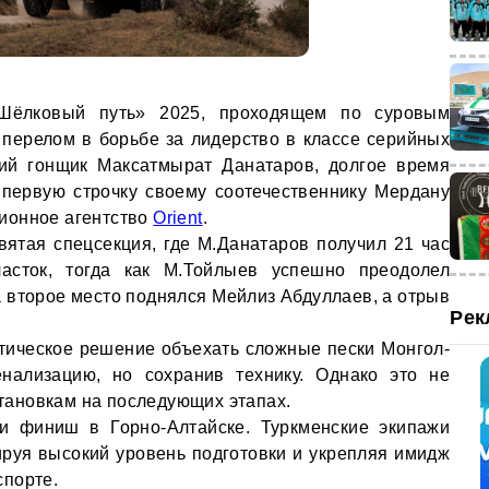
Шёлковый путь» 2025, проходящем по суровым
перелом в борьбе за лидерство в классе серийных
кий гонщик Максатмырат Данатаров, долгое время
 первую строчку своему соотечественнику Мердану
ионное агентство
Orient
.
ятая спецсекция, где М.Данатаров получил 21 час
асток, тогда как М.Тойлыев успешно преодолел
 второе место поднялся Мейлиз Абдуллаев, а отрыв
Рек
.
тическое решение объехать сложные пески Монгол-
енализацию, но сохранив технику. Однако это не
ановкам на последующих этапах.
и финиш в Горно-Алтайске. Туркменские экипажи
руя высокий уровень подготовки и укрепляя имидж
спорте.