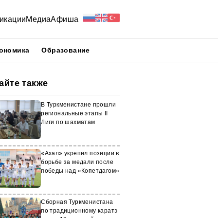
икации
Медиа
Афиша
ономика
Образование
айте также
В Туркменистане прошли
региональные этапы II
Лиги по шахматам
«Ахал» укрепил позиции в
борьбе за медали после
победы над «Копетдагом»
Сборная Туркменистана
по традиционному каратэ