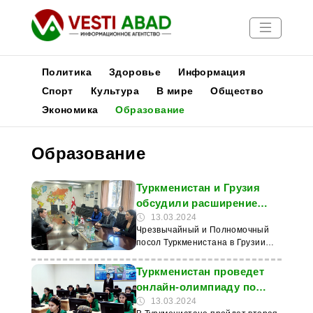
Политика
Здоровье
Информация
Спорт
Культура
В мире
Общество
Экономика
Образование
Новости
Публикации
Образование
Медиа
Афиша
Туркменистан и Грузия
обсудили расширение
сотрудничества в сфере
13.03.2024
Чрезвычайный и Полномочный
образования
посол Туркменистана в Грузии
Довлетмырат Сейитмаммедов 12
марта провел встречу с ректором
Туркменистан проведет
Тбилисского государственного
онлайн-олимпиаду по
медицинского университета
математике и физике
13.03.2024
Ираклием Натрошвили по