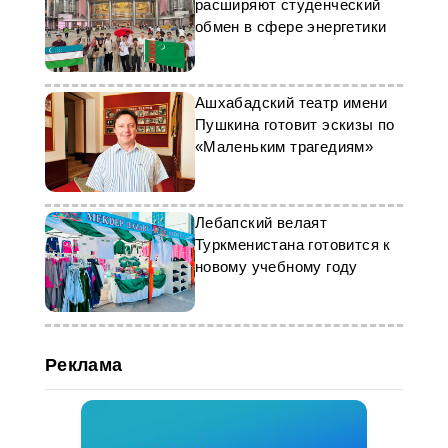
источник. В завершение встречи
расширяют студенческий
проректор института Гульшат
обмен в сфере энергетики
Юсупова и заведующий кафедрой
Перхат Чарыев показали гостю
учебные центры и музей
института.
Ашхабадский театр имени
Пушкина готовит эскизы по
«Маленьким трагедиям»
Лебапский велаят
Туркменистана готовится к
новому учебному году
Реклама