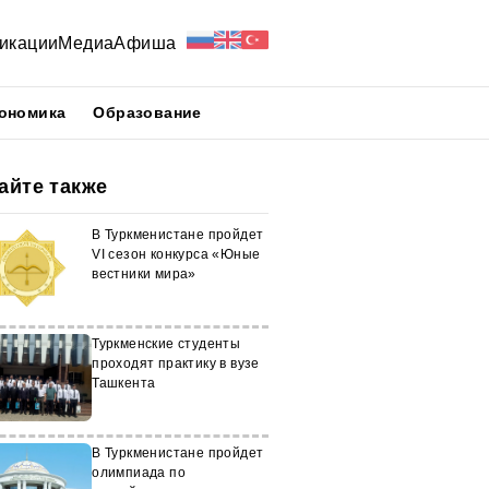
икации
Медиа
Афиша
ономика
Образование
айте также
В Туркменистане пройдет
VI сезон конкурса «Юные
вестники мира»
Туркменские студенты
проходят практику в вузе
Ташкента
В Туркменистане пройдет
олимпиада по