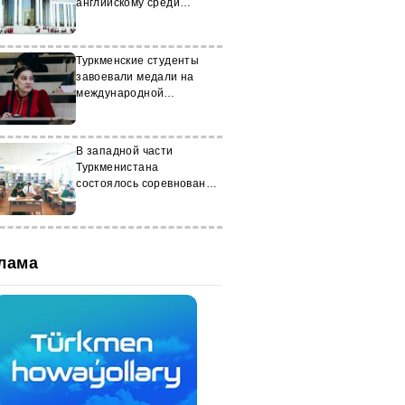
английскому среди
старшеклассников
Туркменские студенты
завоевали медали на
международной
олимпиаде по механике
В западной части
Туркменистана
состоялось соревнование
по стихосложению
лама