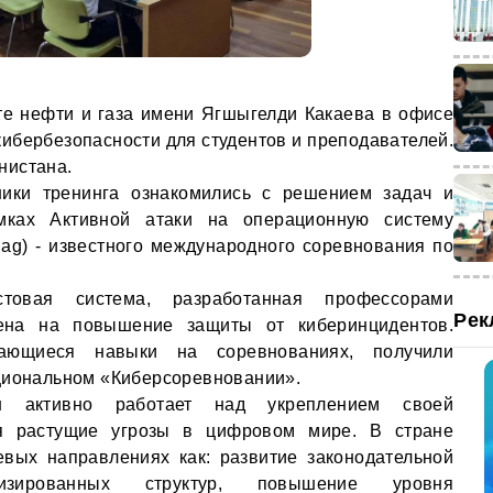
е нефти и газа имени Ягшыгелди Какаева в офисе
кибербезопасности для студентов и преподавателей.
нистана.
ники тренинга ознакомились с решением задач и
амках Активной атаки на операционную систему
lag) - известного международного соревнования по
стовая система, разработанная профессорами
Рек
лена на повышение защиты от киберинцидентов.
ающиеся навыки на соревнованиях, получили
ациональном «Киберсоревновании».
ан активно работает над укреплением своей
ая растущие угрозы в цифровом мире. В стране
евых направлениях как: развитие законодательной
изированных структур, повышение уровня