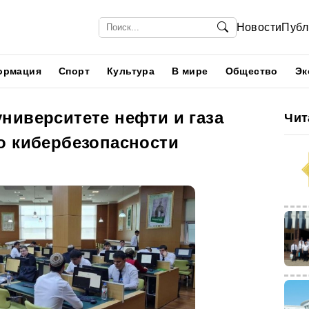
Новости
Публ
ормация
Спорт
Культура
В мире
Общество
Эк
ниверситете нефти и газа
Чит
о кибербезопасности