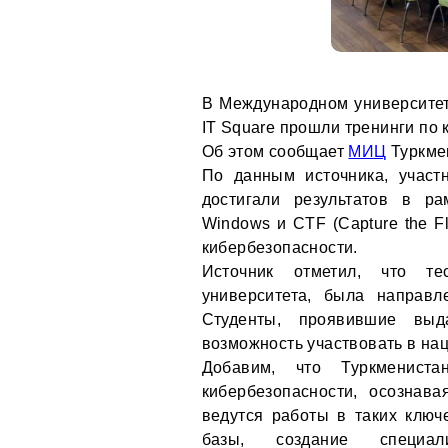
В Международном университет
IT Square прошли тренинги по 
Об этом сообщает
МИЦ
Туркме
По данным источника, участ
достигали результатов в р
Windows и CTF (Capture the F
кибербезопасности.
Источник отметил, что те
университета, была направ
Студенты, проявившие выд
возможность участвовать в н
Добавим, что Туркменист
кибербезопасности, осознав
ведутся работы в таких ключ
базы, создание специал