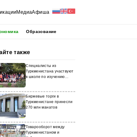
икации
Медиа
Афиша
ономика
Образование
айте также
Специалисты из
Туркменистана участвуют
в школе по изучению
ледников Тянь-Шаня
Биржевые торги в
Туркменистане принесли
270 млн манатов
Товарооборот между
Туркменистаном и