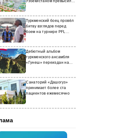
Узбекистаном превысил
$598 млн за полугодие
Туркменский боец провёл
битву взглядов перед
боем на турнире PFL
Charlotte
Дебютный альбом
туркменского ансамбля
«Гунеш» переиздан на
виниле
Санаторий «Дашогуз»
принимает более ста
пациентов ежемесячно
лама