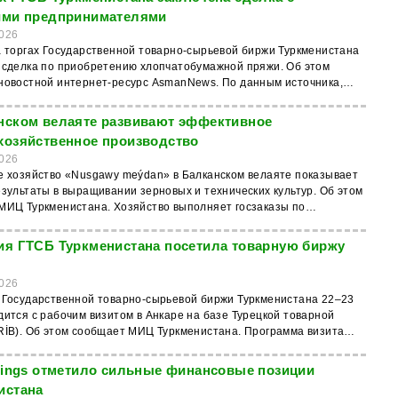
нных в 46 отарах. В хозяйстве ведется подготовка к зимовке
ими предпринимателями
 этого планируется заготовить более 890 тонн кормов. На
026
ий день механизаторы уже собрали 340 тонн соломы и грубых
а торгах Государственной товарно-сырьевой биржи Туркменистана
аботы продолжаются.
 сделка по приобретению хлопчатобумажной пряжи. Об этом
стной интернет-ресурс AsmanNews. По данным источника,
 предприниматели приобрели продукцию у местных компаний.
имость сделки составила 1 139 500 долларов США.
нском велаяте развивают эффективное
хозяйственное производство
026
е хозяйство «Nusgawy meýdan» в Балканском велаяте показывает
зультаты в выращивании зерновых и технических культур. Об этом
МИЦ Туркменистана. Хозяйство выполняет госзаказы по
тву пшеницы и хлопка, применяя современные агротехнологии и
ое землепользование. Помимо растениеводства, здесь
ия ГТСБ Туркменистана посетила товарную биржу
ся бахчеводство, кормовое производство и животноводство.
ание научных подходов и соблюдение экологических норм
026
повышать эффективность хозяйства и укреплять аграрный
 Государственной товарно-сырьевой биржи Туркменистана 22–23
 страны.
ится с рабочим визитом в Анкаре на базе Турецкой товарной
. Об этом сообщает МИЦ Туркменистана. Программа визита
ривает обмен опытом в сфере функционирования рынков
зяйственной продукции, применения электронных складских
atings отметило сильные финансовые позиции
(ELÜS), работы системы TÜRİS, уполномоченных классификаторов
истана
о складского хранения. Также запланированы переговоры