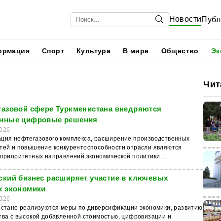
Новости
Публ
ормация
Спорт
Культура
В мире
Общество
Эк
Чит
газовой сфере Туркменистана внедряются
нные цифровые решения
026
ция нефтегазового комплекса, расширение производственных
тей и повышение конкурентоспособности отрасли являются
 приоритетных направлений экономической политики
тана. Об этом сообщает новостной интернет-ресурс AsmanNews.
и определены в программных документах «Возрождение новой
ский бизнес расширяет участие в ключевых
ущественного государства: Национальная программа социально-
х экономики
ского развития Туркменистана в 2022–2052 годах» и «Программа
026
а Туркменистана по социально-экономическому развитию страны
истане реализуются меры по диверсификации экономики, развитию
028 годы». Документы предусматривают цифровизацию экономики
тва с высокой добавленной стоимостью, цифровизации и
 современных технологий в промышленность. Одним из