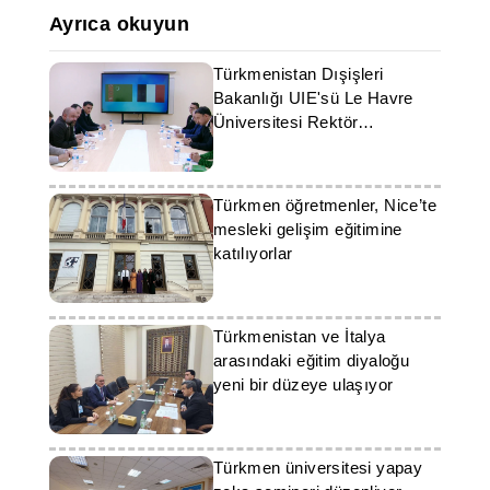
Ayrıca okuyun
Türkmenistan Dışişleri
Bakanlığı UIE'sü Le Havre
Üniversitesi Rektör
Yardımcısı ile bir görüşme
gerçekleştirdi
Türkmen öğretmenler, Nice’te
mesleki gelişim eğitimine
katılıyorlar
Türkmenistan ve İtalya
arasındaki eğitim diyaloğu
yeni bir düzeye ulaşıyor
Türkmen üniversitesi yapay