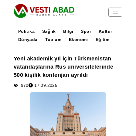
Politika
Sağlık
Bilgi
Spor
Kültür
Dünyada
Toplum
Ekonomi
Eğitim
Haberler
Yeni akademik yıl için Türkmenistan
Yayınlar
vatandaşlarına Rus üniversitelerinde
Medya
500 kişilik kontenjan ayrıldı
Poster
970
17.09.2025