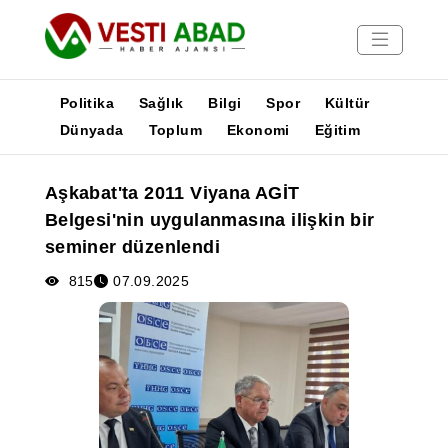
Politika
Sağlık
Bilgi
Spor
Kültür
Dünyada
Toplum
Ekonomi
Eğitim
Haberler
Aşkabat'ta 2011 Viyana AGİT
Yayınlar
Belgesi'nin uygulanmasına ilişkin bir
Medya
seminer düzenlendi
Poster
815
07.09.2025