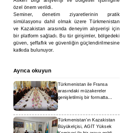
Askeri bilgi alışverişi ve bölgesel işbirliğine
özel önem verildi.
Seminer, denetim ziyaretlerinin pratik
simülasyonu dahil olmak üzere Türkmenistan
ve Kazakistan arasında deneyim alışverişi için
bir platform sağladı. Bu tür girişimler, bölgedeki
güven, şeffaflık ve güvenliğin güçlendirilmesine
katkıda bulunuyor.
Ayrıca okuyun
Türkmenistan ile Fransa
arasındaki müzakereler
genişletilmiş bir formatta
gerçekleşti
Türkmenistan'ın Kazakistan
Büyükelçisi, AGİT Yüksek
Komiseri ile bir araya geldi