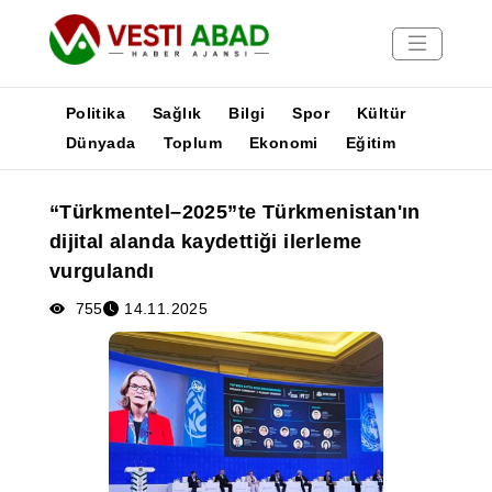
Politika
Sağlık
Bilgi
Spor
Kültür
Dünyada
Toplum
Ekonomi
Eğitim
Haberler
“Türkmentel–2025”te Türkmenistan'ın
Yayınlar
dijital alanda kaydettiği ilerleme
Medya
vurgulandı
Poster
755
14.11.2025