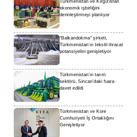
Türkmenistan ve Kırgızistan
ekonomik işbirliğini
derinleştirmeyi planlıyor
“Balkandokma” şirketi,
Türkmenistan'ın tekstil ihracat
potansiyelini genişletiyor
Türkmenistan'ın tarım
sektörü, Sincan'daki fuara
davet edildi
Türkmenistan ve Kore
Cumhuriyeti İş Ortaklığını
Genişletiyor