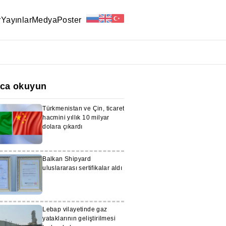
r
Yayınlar
Medya
Poster
ıca okuyun
Türkmenistan ve Çin, ticaret
hacmini yıllık 10 milyar
dolara çıkardı
Balkan Shipyard
uluslararası sertifikalar aldı
Lebap vilayetinde gaz
yataklarının geliştirilmesi