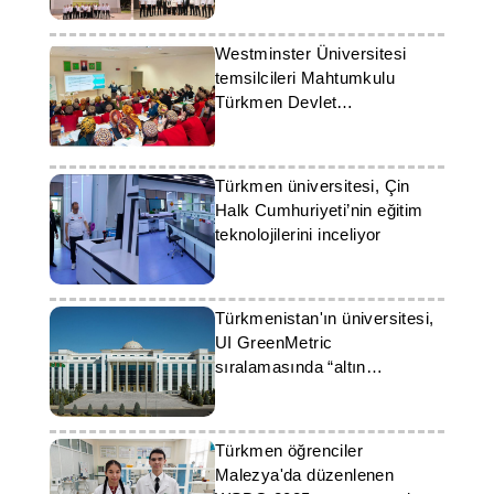
Westminster Üniversitesi
temsilcileri Mahtumkulu
Türkmen Devlet
Üniversitesi'ni ziyaret etti
Türkmen üniversitesi, Çin
Halk Cumhuriyeti’nin eğitim
teknolojilerini inceliyor
Türkmenistan'ın üniversitesi,
UI GreenMetric
sıralamasında “altın
kategori”ye yükseldi
Türkmen öğrenciler
Malezya'da düzenlenen