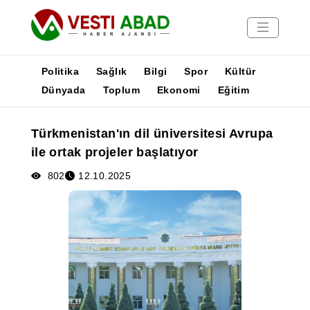
Politika
Sağlık
Bilgi
Spor
Kültür
Dünyada
Toplum
Ekonomi
Eğitim
Haberler
Türkmenistan'ın dil üniversitesi Avrupa
Yayınlar
ile ortak projeler başlatıyor
Medya
Poster
802
12.10.2025