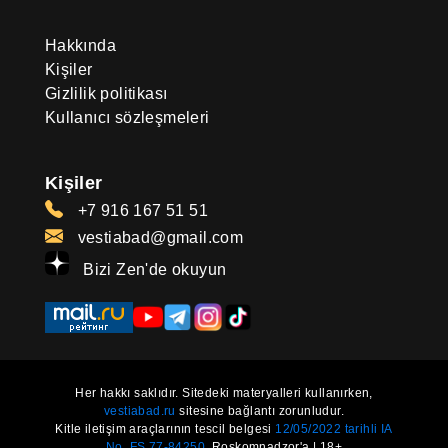
Hakkında
Kişiler
Gizlilik politikası
Kullanıcı sözleşmeleri
Kişiler
+7 916 167 51 51
vestiabad@gmail.com
Bizi Zen'de okuyun
Her hakkı saklıdır. Sitedeki materyalleri kullanırken,
vestiabad.ru
sitesine bağlantı zorunludur.
Kitle iletişim araçlarının tescil belgesi
12/05/2022 tarihli IA
No. FS 77-84250.
Roskomnadzor'a | 18+