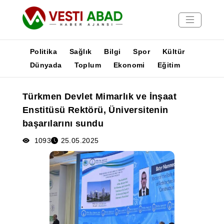
Politika
Sağlık
Bilgi
Spor
Kültür
Dünyada
Toplum
Ekonomi
Eğitim
Haberler
Türkmen Devlet Mimarlık ve İnşaat
Yayınlar
Enstitüsü Rektörü, Üniversitenin
Medya
başarılarını sundu
Poster
1093
25.05.2025