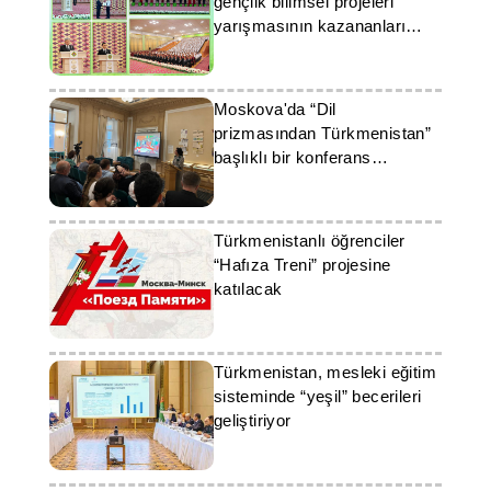
gençlik bilimsel projeleri
yarışmasının kazananları
ödüllendirildi
Moskova'da “Dil
prizmasından Türkmenistan”
başlıklı bir konferans
düzenlendi
Türkmenistanlı öğrenciler
“Hafıza Treni” projesine
katılacak
Türkmenistan, mesleki eğitim
sisteminde “yeşil” becerileri
geliştiriyor