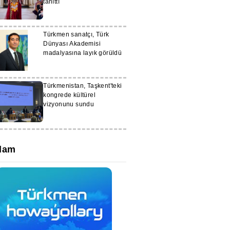
tanıttı
Türkmen sanatçı, Türk
Dünyası Akademisi
madalyasına layık görüldü
Türkmenistan, Taşkent'teki
kongrede kültürel
vizyonunu sundu
lam