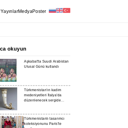
r
Yayınlar
Medya
Poster
ıca okuyun
Aşkabat'ta Suudi Arabistan
Ulusal Günü kutlandı
Türkmenistan'ın kadim
medeniyetleri İtalya'da
düzenlenecek sergide
tanıtılacak
Türkmenistanlı tasarımcı
koleksiyonunu Paris'te