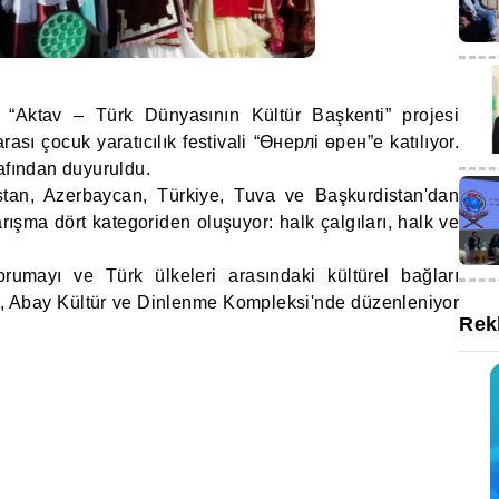
, “Aktav – Türk Dünyasının Kültür Başkenti” projesi
sı çocuk yaratıcılık festivali “Өнерлі өрен”e katılıyor.
afından duyuruldu.
istan, Azerbaycan, Türkiye, Tuva ve Başkurdistan'dan
arışma dört kategoriden oluşuyor: halk çalgıları, halk ve
korumayı ve Türk ülkeleri arasındaki kültürel bağları
ik, Abay Kültür ve Dinlenme Kompleksi'nde düzenleniyor
Rek