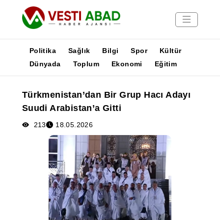
Politika
Sağlık
Bilgi
Spor
Kültür
Dünyada
Toplum
Ekonomi
Eğitim
Haberler
Türkmenistan’dan Bir Grup Hacı Adayı
Yayınlar
Suudi Arabistan’a Gitti
Medya
Poster
213
18.05.2026