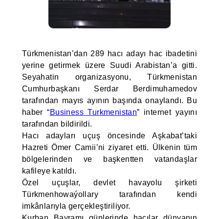
Türkmenistan’dan 289 hacı adayı hac ibadetini
yerine getirmek üzere Suudi Arabistan’a gitti.
Seyahatin organizasyonu, Türkmenistan
Cumhurbaşkanı Serdar Berdimuhamedov
tarafından mayıs ayının başında onaylandı. Bu
haber “
Business Turkmenistan
” internet yayını
tarafından bildirildi.
Hacı adayları uçuş öncesinde Aşkabat’taki
Hazreti Ömer Camii’ni ziyaret etti. Ülkenin tüm
bölgelerinden ve başkentten vatandaşlar
kafileye katıldı.
Özel uçuşlar, devlet havayolu şirketi
Türkmenhowaýollary tarafından kendi
imkânlarıyla gerçekleştiriliyor.
Kurban Bayramı günlerinde hacılar dünyanın