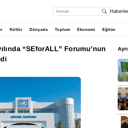
Haberle
or
Kültür
Dünyada
Toplum
Ekonomi
Eğitim
yılında “SEforALL” Forumu’nun
Ayr
di