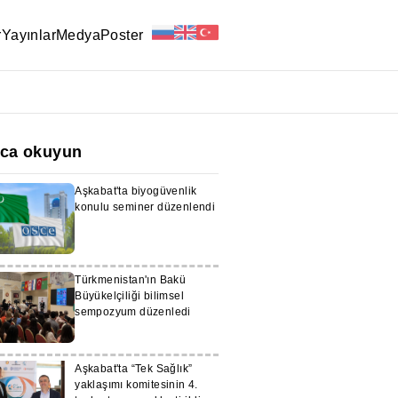
r
Yayınlar
Medya
Poster
ıca okuyun
Aşkabat'ta biyogüvenlik
konulu seminer düzenlendi
Türkmenistan'ın Bakü
Büyükelçiliği bilimsel
sempozyum düzenledi
Aşkabat'ta “Tek Sağlık”
yaklaşımı komitesinin 4.