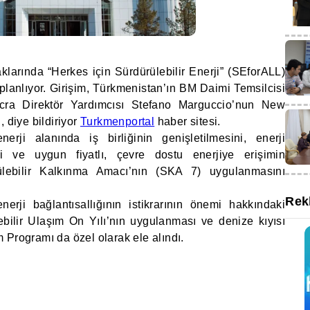
klarında “Herkes için Sürdürülebilir Enerji” (SEforALL)
lanlıyor. Girişim, Türkmenistan’ın BM Daimi Temsilcisi
cra Direktör Yardımcısı Stefano Marguccio’nun New
, diye bildiriyor
Turkmenportal
haber sitesi.
enerji alanında iş birliğinin genişletilmesini, enerji
sini ve uygun fiyatlı, çevre dostu enerjiye erişimin
rülebilir Kalkınma Amacı’nın (SKA 7) uygulanmasını
Rek
rji bağlantısallığının istikrarının önemi hakkındaki
ilir Ulaşım On Yılı’nın uygulanması ve denize kıyısı
 Programı da özel olarak ele alındı.