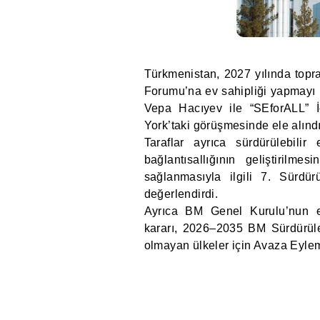
Türkmenistan, 2027 yılında topra
Forumu’na ev sahipliği yapmayı p
Vepa Hacıyev ile “SEforALL” İ
York’taki görüşmesinde ele alındı
Taraflar ayrıca sürdürülebilir 
bağlantısallığının geliştirilme
sağlanmasıyla ilgili 7. Sürdü
değerlendirdi.
Ayrıca BM Genel Kurulu’nun ene
kararı, 2026–2035 BM Sürdürüleb
olmayan ülkeler için Avaza Eylem