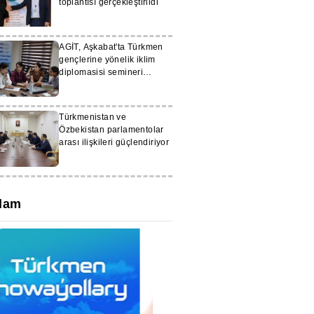
toplantısı gerçekleştirildi
AGİT, Aşkabat'ta Türkmen
gençlerine yönelik iklim
diplomasisi semineri
düzenledi
Türkmenistan ve
Özbekistan parlamentolar
arası ilişkileri güçlendiriyor
lam