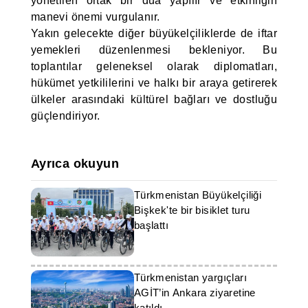
yönetilen ortak bir dua yapılır ve etkinliğin
manevi önemi vurgulanır.
Yakın gelecekte diğer büyükelçiliklerde de iftar
yemekleri düzenlenmesi bekleniyor. Bu
toplantılar geleneksel olarak diplomatları,
hükümet yetkililerini ve halkı bir araya getirerek
ülkeler arasındaki kültürel bağları ve dostluğu
güçlendiriyor.
Ayrıca okuyun
Türkmenistan Büyükelçiliği
Bişkek'te bir bisiklet turu
başlattı
Türkmenistan yargıçları
AGİT’in Ankara ziyaretine
katıldı