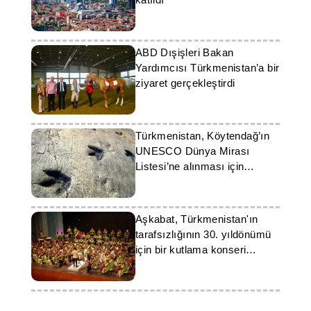
ABD Dışişleri Bakan
Yardımcısı Türkmenistan’a bir
ziyaret gerçekleştirdi
Türkmenistan, Köytendağ’ın
UNESCO Dünya Mirası
Listesi’ne alınması için
başvuruyu hazırlıyor
Aşkabat, Türkmenistan'ın
tarafsızlığının 30. yıldönümü
için bir kutlama konseri
hazırladı