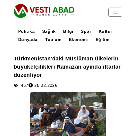
Politika
Sağlık
Bilgi
Spor
Kültür
Dünyada
Toplum
Ekonomi
Eğitim
Haberler
Türkmenistan'daki Müslüman ülkelerin
Yayınlar
büyükelçilikleri Ramazan ayında iftarlar
Medya
düzenliyor
Poster
457
25.02.2026