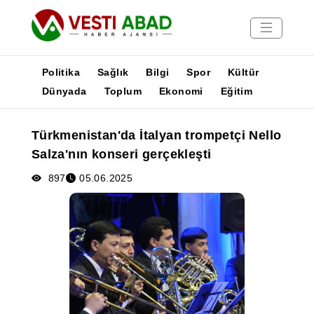
Politika
Sağlık
Bilgi
Spor
Kültür
Dünyada
Toplum
Ekonomi
Eğitim
Haberler
Türkmenistan'da İtalyan trompetçi Nello
Yayınlar
Salza'nın konseri gerçekleşti
Medya
Poster
897
05.06.2025