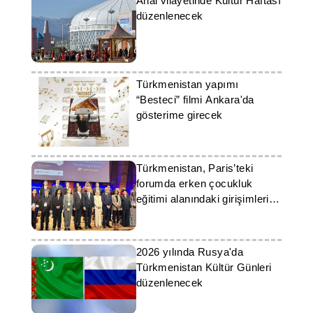
Ahal vilayetinde Kültür Haftası
düzenlenecek
Türkmenistan yapımı
“Besteci” filmi Ankara'da
gösterime girecek
Türkmenistan, Paris’teki
forumda erken çocukluk
eğitimi alanındaki girişimlerini
sundu
2026 yılında Rusya'da
Türkmenistan Kültür Günleri
düzenlenecek