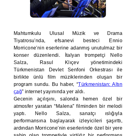
Mahtumkulu Ulusal Müzik ve Drama
Tiyatrosu'nda, efsanevi besteci Ennio
Morricone'nin eserlerine adanmış unutulmaz bir
konser düzenlendi. İtalyan trompetçi Nello
Salza, Rasul Klıçev yönetimindeki
Türkmenistan Devlet Senfoni Orkestrası ile
birlikte ünlü film müziklerinden oluşan bir
program sundu. Bu haber, “
Türkmenistan: Altın
çağ
” internet yayınında yer aldı.
Gecenin açılışını, salonda hemen özel bir
atmosfer yaratan “Malena” filminden bir melodi
yaptı. Nello Salza, sanatçı ıslığıyla
performansına başlayarak izleyicileri şaşırttı,
ardından Morricone'nin eserlerinde özel bir yere
sahip olan trompetiyle virtüöz bir performans