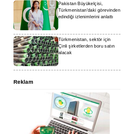
Pakistan Büyükelçisi,
Türkmenistan’daki görevinden
edindiği izlenimlerini anlattı
Türkmenistan, sektör için
Çinli şirketlerden boru satın
alacak
Reklam