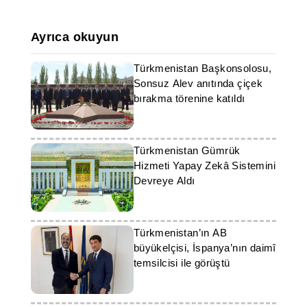
Ayrıca okuyun
Türkmenistan Başkonsolosu,
Sonsuz Alev anıtında çiçek
bırakma törenine katıldı
Türkmenistan Gümrük
Hizmeti Yapay Zekâ Sistemini
Devreye Aldı
Türkmenistan’ın AB
büyükelçisi, İspanya’nın daimî
temsilcisi ile görüştü