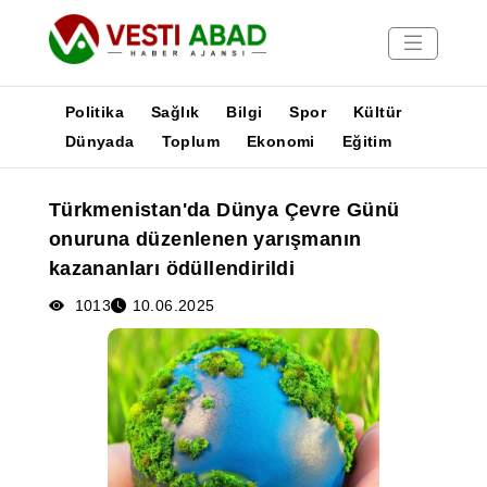
Politika
Sağlık
Bilgi
Spor
Kültür
Dünyada
Toplum
Ekonomi
Eğitim
Haberler
Türkmenistan'da Dünya Çevre Günü
Yayınlar
onuruna düzenlenen yarışmanın
Medya
kazananları ödüllendirildi
Poster
1013
10.06.2025