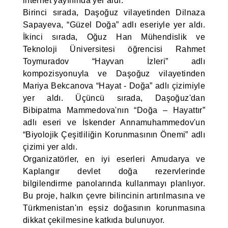
internet yayınında yer aldı.
Birinci sırada, Daşoğuz vilayetinden Dilnaza
Sapayeva, “Güzel Doğa” adlı eseriyle yer aldı.
İkinci sırada, Oğuz Han Mühendislik ve
Teknoloji Üniversitesi öğrencisi Rahmet
Toymuradov “Hayvan İzleri” adlı
kompozisyonuyla ve Daşoğuz vilayetinden
Mariya Bekcanova “Hayat - Doğa” adlı çizimiyle
yer aldı. Üçüncü sırada, Daşoğuz'dan
Bibipatma Mammedova'nın “Doğa – Hayattır”
adlı eseri ve İskender Annamuhammedov'un
“Biyolojik Çeşitliliğin Korunmasının Önemi” adlı
çizimi yer aldı.
Organizatörler, en iyi eserleri Amudarya ve
Kaplangır devlet doğa rezervlerinde
bilgilendirme panolarında kullanmayı planlıyor.
Bu proje, halkın çevre bilincinin artırılmasına ve
Türkmenistan'ın eşsiz doğasının korunmasına
dikkat çekilmesine katkıda bulunuyor.