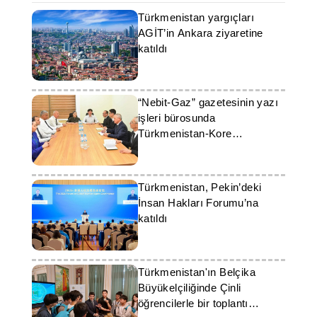
Türkmenistan yargıçları
AGİT’in Ankara ziyaretine
katıldı
“Nebit-Gaz” gazetesinin yazı
işleri bürosunda
Türkmenistan-Kore
ortaklığının geleceği ele alındı
Türkmenistan, Pekin’deki
İnsan Hakları Forumu’na
katıldı
Türkmenistan'ın Belçika
Büyükelçiliğinde Çinli
öğrencilerle bir toplantı