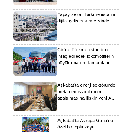
Yapay zeka, Türkmenistan'ın
dijital gelişim stratejisinde
Çin'de Türkmenistan için
ihraç edilecek lokomotiflerin
büyük onarımı tamamlandı
Aşkabat'ta enerji sektöründe
metan emisyonlarının
azaltılmasına ilişkin yeni AB
gerekliliklerinin yerine
getirilmesi görüşüldü
Aşkabat'ta Avrupa Günü'ne
özel bir toplu koşu