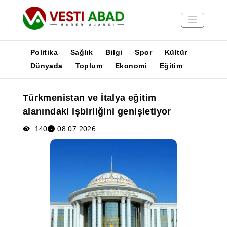
Politika
Sağlık
Bilgi
Spor
Kültür
Dünyada
Toplum
Ekonomi
Eğitim
Haberler
Türkmenistan ve İtalya eğitim
Yayınlar
alanındaki işbirliğini genişletiyor
Medya
Poster
140
08.07.2026