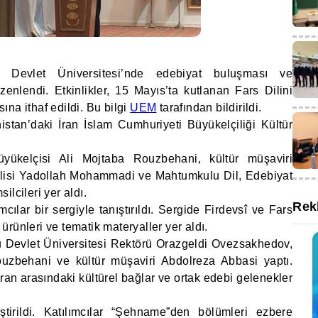
u Devlet Üniversitesi’nde edebiyat buluşması ve
lendi. Etkinlikler, 15 Mayıs’ta kutlanan Fars Dilini
na ithaf edildi. Bu bilgi
UEM
tarafından bildirildi.
istan’daki İran İslam Cumhuriyeti Büyükelçiliği Kültür
üyükelçisi Ali Mojtaba Rouzbehani, kültür müşaviri
vlisi Yadollah Mohammadi ve Mahtumkulu Dil, Edebiyat
lcileri yer aldı.
Rek
ılar bir sergiyle tanıştırıldı. Sergide Firdevsî ve Fars
ı ürünleri ve tematik materyaller yer aldı.
 Devlet Üniversitesi Rektörü Orazgeldi Ovezsakhedov,
ouzbehani ve kültür müşaviri Abdolreza Abbasi yaptı.
an arasındaki kültürel bağlar ve ortak edebi gelenekler
irildi. Katılımcılar “Şehname”den bölümleri ezbere