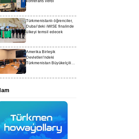
konferans verdi
Türkmenistanlı öğrenciler,
Dubai'deki iWISE finalinde
ülkeyi temsil edecek
Amerika Birleşik
Devletleri'ndeki
Türkmenistan Büyükelçiliği
tarafsızlığın 30 yıldönümü
münasebetiyle etkinlikler
düzenledi
lam