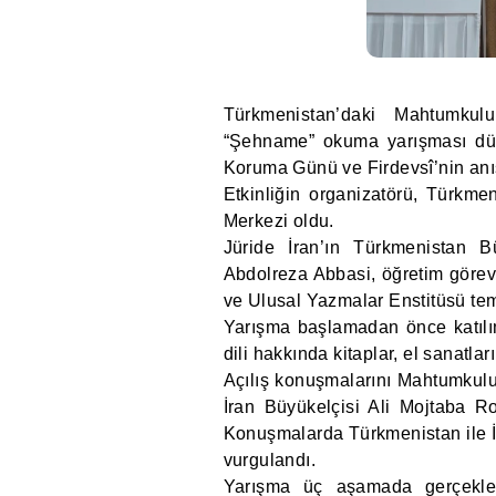
Türkmenistan’daki Mahtumkul
“Şehname” okuma yarışması düzen
Koruma Günü ve Firdevsî’nin anısı
Etkinliğin organizatörü, Türkmen
Merkezi oldu.
Jüride İran’ın Türkmenistan B
Abdolreza Abbasi, öğretim göre
ve Ulusal Yazmalar Enstitüsü temsi
Yarışma başlamadan önce katılımc
dili hakkında kitaplar, el sanatlar
Açılış konuşmalarını Mahtumkulu
İran Büyükelçisi Ali Mojtaba R
Konuşmalarda Türkmenistan ile İr
vurgulandı.
Yarışma üç aşamada gerçekleşt