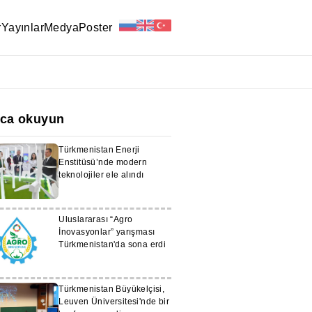
r
Yayınlar
Medya
Poster
ıca okuyun
Türkmenistan Enerji
Enstitüsü’nde modern
teknolojiler ele alındı
Uluslararası “Agro
İnovasyonlar” yarışması
Türkmenistan'da sona erdi
Türkmenistan Büyükelçisi,
Leuven Üniversitesi'nde bir