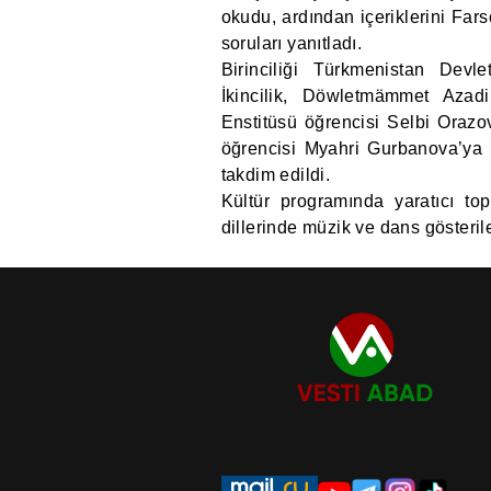
okudu, ardından içeriklerini Far
soruları yanıtladı.
Birinciliği Türkmenistan Devl
İkincilik, Döwletmämmet Azad
Enstitüsü öğrencisi Selbi Orazo
öğrencisi Myahri Gurbanova’ya v
takdim edildi.
Kültür programında yaratıcı to
dillerinde müzik ve dans gösteril