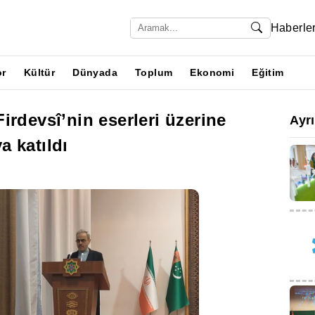
Haberle
or
Kültür
Dünyada
Toplum
Ekonomi
Eğitim
irdevsî’nin eserleri üzerine
Ayr
 katıldı