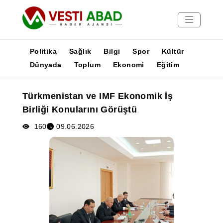
Politika
Sağlık
Bilgi
Spor
Kültür
Dünyada
Toplum
Ekonomi
Eğitim
Haberler
Türkmenistan ve IMF Ekonomik İş
Yayınlar
Birliği Konularını Görüştü
Medya
Poster
160
09.06.2026