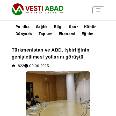
Politika
Sağlık
Bilgi
Spor
Kültür
Dünyada
Toplum
Ekonomi
Eğitim
Haberler
Türkmenistan ve ABD, işbirliğinin
Yayınlar
genişletilmesi yollarını görüştü
Medya
Poster
822
09.06.2025