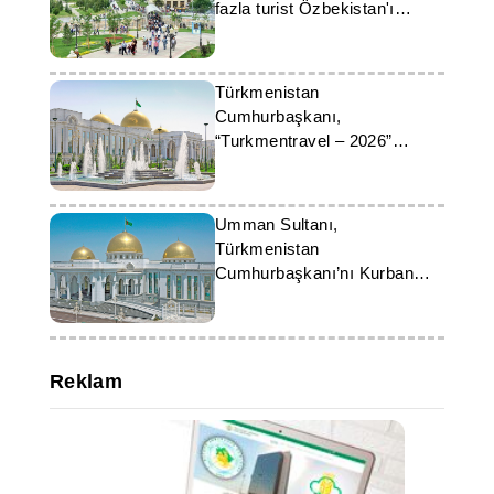
fazla turist Özbekistan'ı
ziyaret etti
Türkmenistan
Cumhurbaşkanı,
“Turkmentravel – 2026”
forumunun önemine dikkat
çekti
Umman Sultanı,
Türkmenistan
Cumhurbaşkanı’nı Kurban
Bayramı Dolayısıyla Tebrik
Etti
Reklam