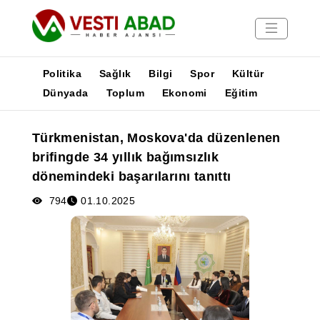
Politika
Sağlık
Bilgi
Spor
Kültür
Dünyada
Toplum
Ekonomi
Eğitim
Haberler
Türkmenistan, Moskova'da düzenlenen
Yayınlar
brifingde 34 yıllık bağımsızlık
Medya
dönemindeki başarılarını tanıttı
Poster
794
01.10.2025