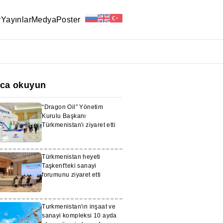
r
Yayınlar
Medya
Poster
ıca okuyun
“Dragon Oil” Yönetim
Kurulu Başkanı
Türkmenistan'ı ziyaret etti
Türkmenistan heyeti
Taşkent'teki sanayi
forumunu ziyaret etti
Turkmenistan'ın inşaat ve
sanayi kompleksi 10 ayda