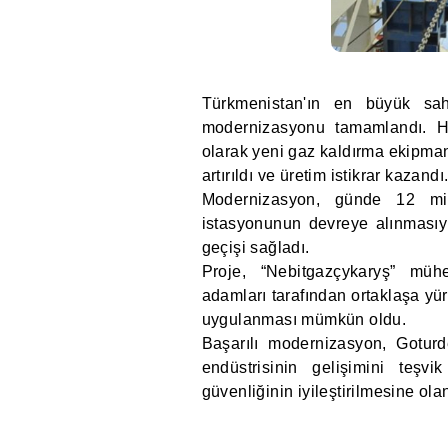
Türkmenistan'ın en büyük saha
modernizasyonu tamamlandı. H
olarak yeni gaz kaldırma ekipman
artırıldı ve üretim istikrar kazandı
Modernizasyon, günde 12 mi
istasyonunun devreye alınmasıyl
geçişi sağladı.
Proje, “Nebitgazçykaryş” mühe
adamları tarafından ortaklaşa yü
uygulanması mümkün oldu.
Başarılı modernizasyon, Goturd
endüstrisinin gelişimini teşv
güvenliğinin iyileştirilmesine olan