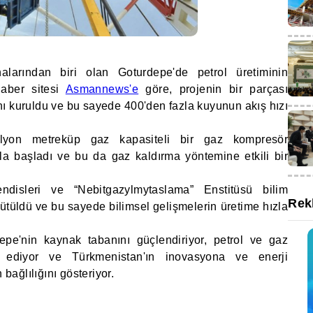
larından biri olan Goturdepe'de petrol üretiminin
aber sitesi
Asmannews'e
göre, projenin bir parçası
ı kuruldu ve bu sayede 400'den fazla kuyunun akış hızı
.
lyon metreküp gaz kapasiteli bir gaz kompresör
a başladı ve bu da gaz kaldırma yöntemine etkili bir
ndisleri ve “Nebitgazylmytaslama” Enstitüsü bilim
Rek
rütüldü ve bu sayede bilimsel gelişmelerin üretime hızla
epe'nin kaynak tabanını güçlendiriyor, petrol ve gaz
ik ediyor ve Türkmenistan'ın inovasyona ve enerji
 bağlılığını gösteriyor.