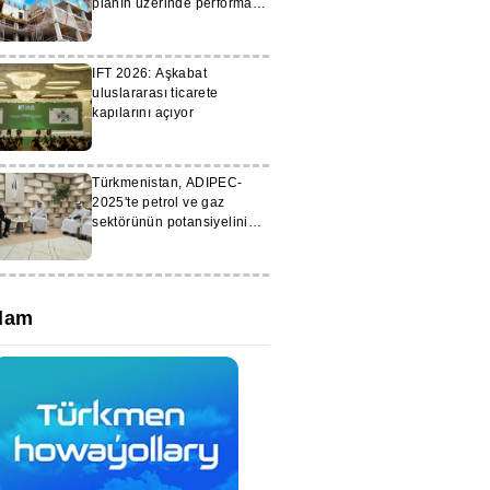
planın üzerinde performans
gösterdi
IFT 2026: Aşkabat
uluslararası ticarete
kapılarını açıyor
Türkmenistan, ADIPEC-
2025'te petrol ve gaz
sektörünün potansiyelini
tanıttı
lam