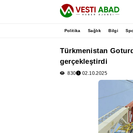
Politika
Sağlık
Bilgi
Sp
Türkmenistan Goturd
Haberler
gerçekleştirdi
Yayınlar
Medya
830
02.10.2025
Poster