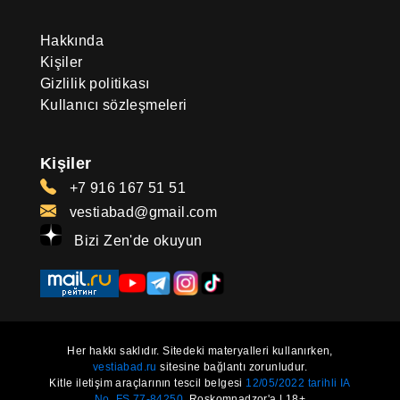
Hakkında
Kişiler
Gizlilik politikası
Kullanıcı sözleşmeleri
Kişiler
+7 916 167 51 51
vestiabad@gmail.com
Bizi Zen'de okuyun
Her hakkı saklıdır. Sitedeki materyalleri kullanırken,
vestiabad.ru
sitesine bağlantı zorunludur.
Kitle iletişim araçlarının tescil belgesi
12/05/2022 tarihli IA
No. FS 77-84250.
Roskomnadzor'a | 18+