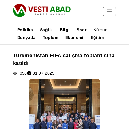
Politika
Sağlık
Bilgi
Spor
Kültür
Dünyada
Toplum
Ekonomi
Eğitim
Haberler
Türkmenistan FIFA çalışma toplantısına
Yayınlar
katıldı
Medya
Poster
856
31.07.2025