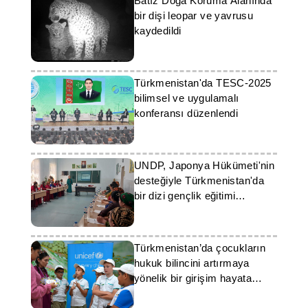
Batız Doğa Koruma Alanında
bir dişi leopar ve yavrusu
kaydedildi
Türkmenistan'da TESC-2025
bilimsel ve uygulamalı
konferansı düzenlendi
UNDP, Japonya Hükümeti'nin
desteğiyle Türkmenistan'da
bir dizi gençlik eğitimi
düzenledi
Türkmenistan’da çocukların
hukuk bilincini artırmaya
yönelik bir girişim hayata
geçirildi