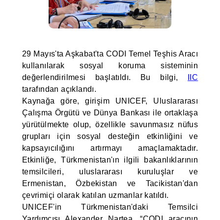
29 Mayıs'ta Aşkabat'ta CODI Temel Teşhis Aracı
kullanılarak sosyal koruma sisteminin
değerlendirilmesi başlatıldı. Bu bilgi,
IIC
tarafından açıklandı.
Kaynağa göre, girişim UNICEF, Uluslararası
Çalışma Örgütü ve Dünya Bankası ile ortaklaşa
yürütülmekte olup, özellikle savunmasız nüfus
grupları için sosyal desteğin etkinliğini ve
kapsayıcılığını artırmayı amaçlamaktadır.
Etkinliğe, Türkmenistan'ın ilgili bakanlıklarının
temsilcileri, uluslararası kuruluşlar ve
Ermenistan, Özbekistan ve Tacikistan'dan
çevrimiçi olarak katılan uzmanlar katıldı.
UNICEF'in Türkmenistan'daki Temsilci
Yardımcısı Alexander Nartea, “CODI aracının