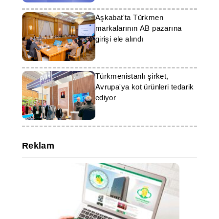
Aşkabat'ta Türkmen
markalarının AB pazarına
girişi ele alındı
Türkmenistanlı şirket,
Avrupa'ya kot ürünleri tedarik
ediyor
Reklam