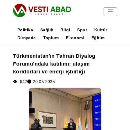
Politika
Sağlık
Bilgi
Spor
Kültür
Dünyada
Toplum
Ekonomi
Eğitim
Haberler
Türkmenistan'ın Tahran Diyalog
Yayınlar
Forumu'ndaki katılımı: ulaşım
Medya
koridorları ve enerji işbirliği
Poster
942
20.05.2025