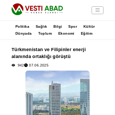
Politika
Sağlık
Bilgi
Spor
Kültür
Dünyada
Toplum
Ekonomi
Eğitim
Haberler
Türkmenistan ve Filipinler enerji
Yayınlar
alanında ortaklığı görüştü
Medya
Poster
942
07.06.2025