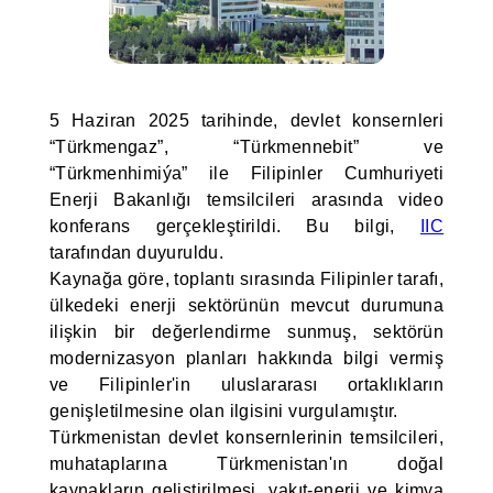
5 Haziran 2025 tarihinde, devlet konsernleri
“Türkmengaz”, “Türkmennebit” ve
“Türkmenhimiýa” ile Filipinler Cumhuriyeti
Enerji Bakanlığı temsilcileri arasında video
konferans gerçekleştirildi. Bu bilgi,
IIC
tarafından duyuruldu.
Kaynağa göre, toplantı sırasında Filipinler tarafı,
ülkedeki enerji sektörünün mevcut durumuna
ilişkin bir değerlendirme sunmuş, sektörün
modernizasyon planları hakkında bilgi vermiş
ve Filipinler'in uluslararası ortaklıkların
genişletilmesine olan ilgisini vurgulamıştır.
Türkmenistan devlet konsernlerinin temsilcileri,
muhataplarına Türkmenistan'ın doğal
kaynakların geliştirilmesi, yakıt-enerji ve kimya