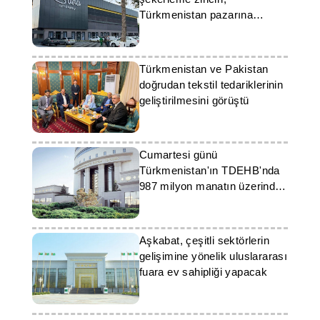
Türkmenistan pazarına
girmeyi planlıyor
Türkmenistan ve Pakistan
doğrudan tekstil tedariklerinin
geliştirilmesini görüştü
Cumartesi günü
Türkmenistan'ın TDEHB'nda
987 milyon manatın üzerinde
işlem gerçekleştirildi
Aşkabat, çeşitli sektörlerin
gelişimine yönelik uluslararası
fuara ev sahipliği yapacak