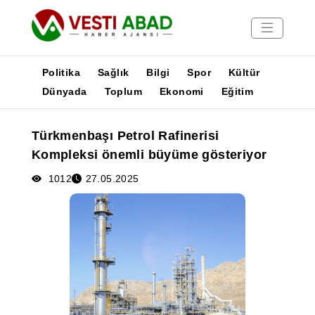
Politika
Sağlık
Bilgi
Spor
Kültür
Dünyada
Toplum
Ekonomi
Eğitim
Haberler
Türkmenbaşı Petrol Rafinerisi
Yayınlar
Kompleksi önemli büyüme gösteriyor
Medya
Poster
1012
27.05.2025