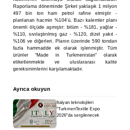
Raporlama döneminde Şirket yaklaşık 1 milyon
497 bin ton ham petrol rafine etmiştir -
planlanan hacmin %104'ü. Bazı kalemler planı
önemli ölçüde aşmıştır: bitüm - %181, yağlar -
%110, sıvılaştırılmış gaz - %120, dizel yakıt -
%106 ve diğerleri. Planın üzerinde 590 tondan
fazla hammadde ek olarak işlenmiştir. Tüm
ürünler “Made in Turkmenistan” olarak
etiketlenmekte ve uluslararası kalite
gereksinimlerini karşılamaktadır.
Ayrıca okuyun
İtalyan teknolojileri
“TurkmenTextile Expo
2026”da sergilenecek