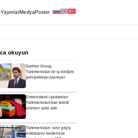
r
Yayınlar
Medya
Poster
ıca okuyun
Gertner Group,
Türkmenistan ile iş birliğini
genişletmeyi planlıyor
Ermenistanlı işadamları
Türkmenistan'dan tekstil
ürünleri satın aldı
Türkmenistan, sınır geçiş
noktalarını modernize