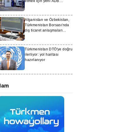
etmek için yeni ADB
projesine katılıyor
Afganistan ve Özbekistan,
Türkmenistan Borsası'nda
dış ticaret anlaşmaları
imzaladı
Türkmenistan DTÖ'ye doğru
ilerliyor: yol haritası
hazırlanıyor
lam