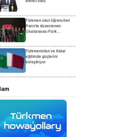
birinci oldu
Türkmen okul öğrencileri
Paris'te düzenlenen
Uluslararası Fizik
Olimpiyatları'nda büyük
başarı elde etti
Türkmenistan ve Katar
eğitimde güçlerini
birleştiriyor
lam