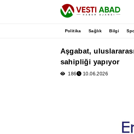
Politika
Sağlık
Bilgi
Sp
Aşgabat, uluslarara
Haberler
sahipliği yapıyor
Yayınlar
Medya
186
10.06.2026
Poster