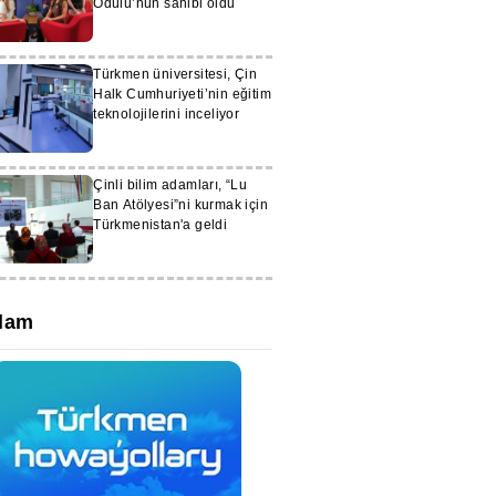
Ödülü’nün sahibi oldu
Türkmen üniversitesi, Çin
Halk Cumhuriyeti’nin eğitim
teknolojilerini inceliyor
Çinli bilim adamları, “Lu
Ban Atölyesi”ni kurmak için
Türkmenistan'a geldi
lam