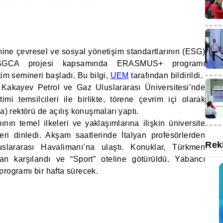
ine çevresel ve sosyal yönetişim standartlarının (ESG)
ESGCA projesi kapsamında ERASMUS+ programı
tim semineri başladı. Bu bilgi,
UEM
tarafından bildirildi.
 Kakayev Petrol ve Gaz Uluslararası Üniversitesi’nde
timi temsilcileri ile birlikte, törene çevrim içi olarak
a) rektörü de açılış konuşmaları yaptı.
ının temel ilkeleri ve yaklaşımlarına ilişkin üniversite
leri dinledi. Akşam saatlerinde İtalyan profesörlerden
Rek
slararası Havalimanı’na ulaştı. Konuklar, Türkmen
ından karşılandı ve “Sport” oteline götürüldü. Yabancı
programı bir hafta sürecek.