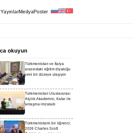
r
Yayınlar
Medya
Poster
ıca okuyun
Türkmenistan ve İtalya
arasındaki eğitim diyaloğu
yeni bir düzeye ulaşıyor
Türkmenistan Uluslararası
Atçılık Akademisi, Katar ile
anlaşma imzaladı
Türkmenistanlı bir öğrenci,
2026 Charles Scott