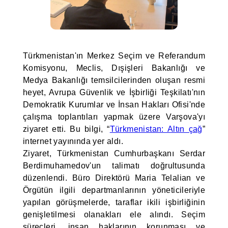
Türkmenistan'ın Merkez Seçim ve Referandum
Komisyonu, Meclis, Dışişleri Bakanlığı ve
Medya Bakanlığı temsilcilerinden oluşan resmi
heyet, Avrupa Güvenlik ve İşbirliği Teşkilatı'nın
Demokratik Kurumlar ve İnsan Hakları Ofisi'nde
çalışma toplantıları yapmak üzere Varşova'yı
ziyaret etti. Bu bilgi, “
Türkmenistan: Altın çağ
”
internet yayınında yer aldı.
Ziyaret, Türkmenistan Cumhurbaşkanı Serdar
Berdimuhamedov'un talimatı doğrultusunda
düzenlendi. Büro Direktörü Maria Telalian ve
Örgütün ilgili departmanlarının yöneticileriyle
yapılan görüşmelerde, taraflar ikili işbirliğinin
genişletilmesi olanakları ele alındı. Seçim
süreçleri, insan haklarının korunması ve