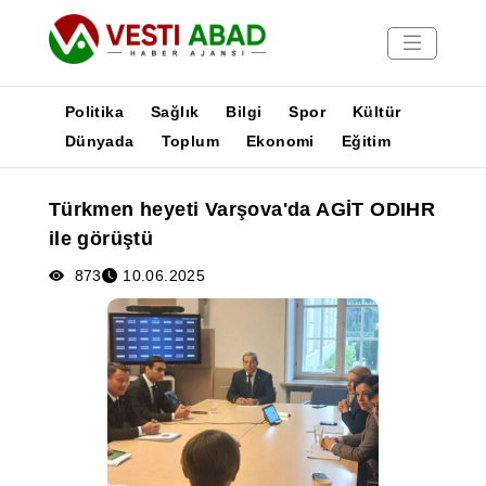
Politika
Sağlık
Bilgi
Spor
Kültür
Dünyada
Toplum
Ekonomi
Eğitim
Haberler
Türkmen heyeti Varşova'da AGİT ODIHR
Yayınlar
ile görüştü
Medya
Poster
873
10.06.2025