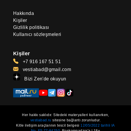
Hakkında
Kişiler
Gizlilik politikası
Kullanıcı sözleşmeleri
Kişiler
+7 916 167 51 51
vestiabad@gmail.com
Bizi Zen'de okuyun
Her hakkı saklıdır. Sitedeki materyalleri kullanırken,
vestiabad.ru
sitesine bağlantı zorunludur.
Kitle iletişim araçlarının tescil belgesi
12/05/2022 tarihli IA
No. FS 77-84250.
Roskomnadzor'a | 18+