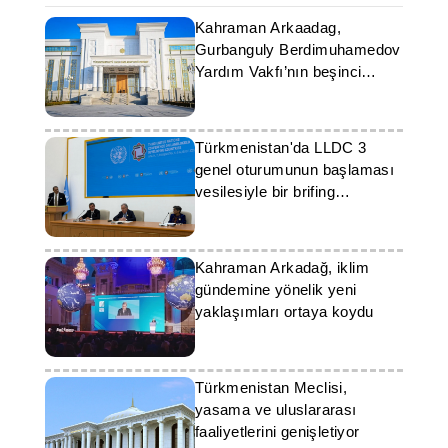
Kahraman Arkaadag,
Gurbanguly Berdimuhamedov
Yardım Vakfı’nın beşinci
yıldönümünü kutladı
Türkmenistan'da LLDC 3
genel oturumunun başlaması
vesilesiyle bir brifing
düzenlendi
Kahraman Arkadağ, iklim
gündemine yönelik yeni
yaklaşımları ortaya koydu
Türkmenistan Meclisi,
yasama ve uluslararası
faaliyetlerini genişletiyor