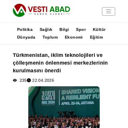
Politika
Sağlık
Bilgi
Spor
Kültür
Dünyada
Toplum
Ekonomi
Eğitim
Haberler
Türkmenistan, iklim teknolojileri ve
Yayınlar
çölleşmenin önlenmesi merkezlerinin
Medya
kurulmasını önerdi
Poster
235
22.04.2026