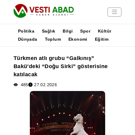
Politika
Sağlık
Bilgi
Spor
Kültür
Dünyada
Toplum
Ekonomi
Eğitim
Haberler
Türkmen atlı grubu “Galkınış”
Yayınlar
Bakü’deki “Doğu Sirki” gösterisine
Medya
katılacak
Poster
485
27.02.2026