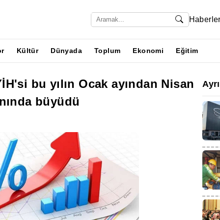
Haberle
or
Kültür
Dünyada
Toplum
Ekonomi
Eğitim
İH'si bu yılın Ocak ayından Nisan
Ayr
anında büyüdü