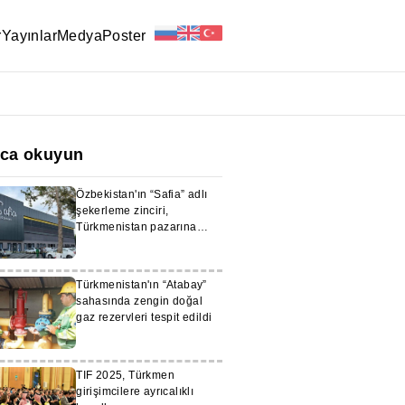
r
Yayınlar
Medya
Poster
ıca okuyun
Özbekistan'ın “Safia” adlı
şekerleme zinciri,
Türkmenistan pazarına
girmeyi planlıyor
Türkmenistan'ın “Atabay”
sahasında zengin doğal
gaz rezervleri tespit edildi
TIF 2025, Türkmen
girişimcilere ayrıcalıklı