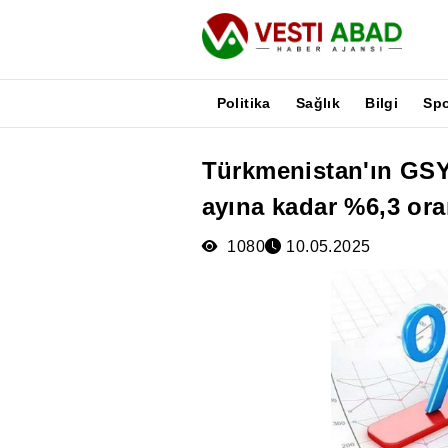
Politika
Sağlık
Bilgi
Sp
Türkmenistan'ın GSY
Haberler
ayına kadar %6,3 or
Yayınlar
Medya
1080
10.05.2025
Poster