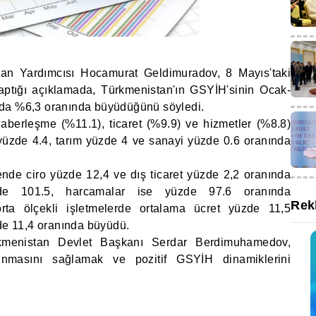
n Yardımcısı Hocamurat Geldimuradov, 8 Mayıs'taki
aptığı açıklamada, Türkmenistan'ın GSYİH'sinin Ocak-
zda %6,3 oranında büyüdüğünü söyledi.
haberleşme (%11.1), ticaret (%9.9) ve hizmetler (%8.8)
 yüzde 4.4, tarım yüzde 4 ve sanayi yüzde 0.6 oranında
nde ciro yüzde 12,4 ve dış ticaret yüzde 2,2 oranında
yüzde 101.5, harcamalar ise yüzde 97.6 oranında
Rek
 orta ölçekli işletmelerde ortalama ücret yüzde 11,5
zde 11,4 oranında büyüdü.
kmenistan Devlet Başkanı Serdar Berdimuhamedov,
kınmasını sağlamak ve pozitif GSYİH dinamiklerini