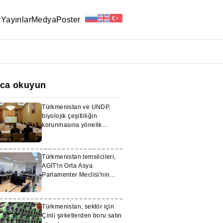
r
Yayınlar
Medya
Poster
ıca okuyun
Türkmenistan ve UNDP,
biyolojik çeşitliliğin
korunmasına yönelik
stratejisini yeniliyor
Türkmenistan temsilcileri,
AGİT'in Orta Asya
Parlamenter Meclisi'nin
toplantısına katıldı
Türkmenistan, sektör için
Çinli şirketlerden boru satın