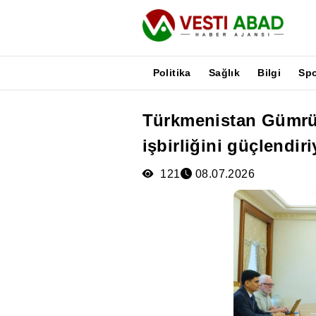
Politika
Sağlık
Bilgi
Sp
Türkmenistan Gümrük
Haberler
işbirliğini güçlendiri
Yayınlar
Medya
121
08.07.2026
Poster