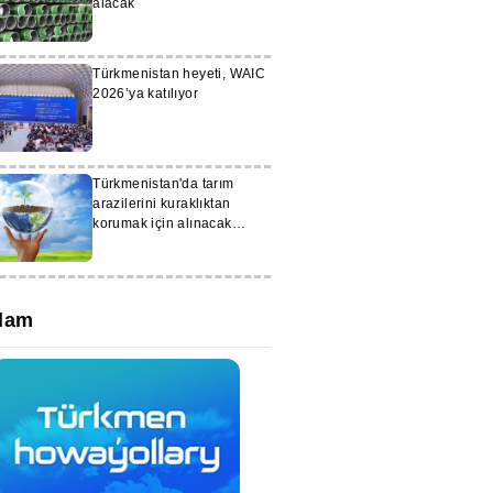
alacak
Türkmenistan heyeti, WAIC
2026’ya katılıyor
Türkmenistan'da tarım
arazilerini kuraklıktan
korumak için alınacak
önlemler tartışıldı
lam