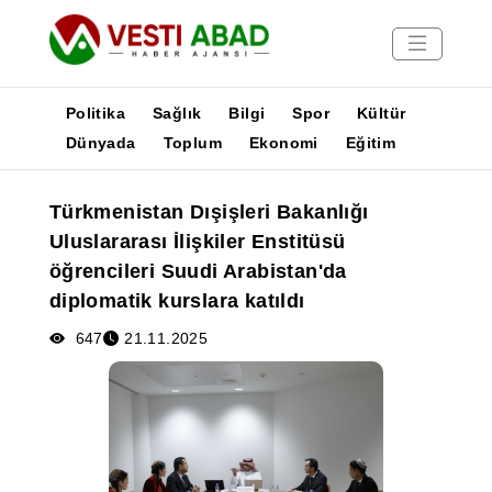
Politika
Sağlık
Bilgi
Spor
Kültür
Dünyada
Toplum
Ekonomi
Eğitim
Haberler
Türkmenistan Dışişleri Bakanlığı
Yayınlar
Uluslararası İlişkiler Enstitüsü
Medya
öğrencileri Suudi Arabistan'da
Poster
diplomatik kurslara katıldı
647
21.11.2025