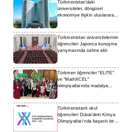
Türkmenistan'daki
üniversiteler, döngüsel
ekonomiye ilişkin uluslararası
projeye katılıyor
Türkmenistan üniversitelerinin
öğrencileri Japonca konuşma
yarışmasında sahne aldı
Türkmen öğrenciler “ELITE”
ve “MathXCEL”
olimpiyatlarında madalya
kazandı
Türkmenistanlı okul
öğrencileri Dubai'deki Kimya
Olimpiyatları'nda başarılı bir
performans sergiledi