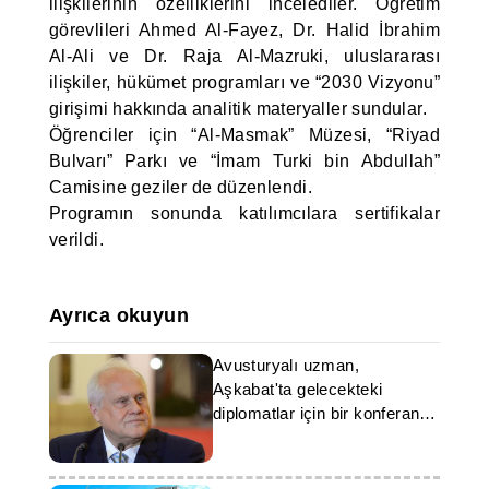
ilişkilerinin özelliklerini incelediler. Öğretim
görevlileri Ahmed Al-Fayez, Dr. Halid İbrahim
Al-Ali ve Dr. Raja Al-Mazruki, uluslararası
ilişkiler, hükümet programları ve “2030 Vizyonu”
girişimi hakkında analitik materyaller sundular.
Öğrenciler için “Al-Masmak” Müzesi, “Riyad
Bulvarı” Parkı ve “İmam Turki bin Abdullah”
Camisine geziler de düzenlendi.
Programın sonunda katılımcılara sertifikalar
verildi.
Ayrıca okuyun
Avusturyalı uzman,
Aşkabat'ta gelecekteki
diplomatlar için bir konferans
verdi