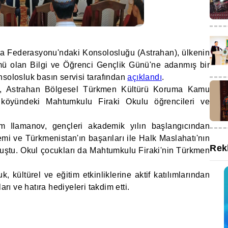
ya Federasyonu'ndaki Konsolosluğu (Astrahan), ülkenin
nümü olan Bilgi ve Öğrenci Gençlik Günü'ne adanmış bir
nsolosluk basın servisi tarafından
açıklandı
.
li, Astrahan Bölgesel Türkmen Kültürü Koruma Kamu
o köyündeki Mahtumkulu Firaki Okulu öğrencileri ve
 Ilamanov, gençleri akademik yılın başlangıcından
önemi ve Türkmenistan'ın başarıları ile Halk Maslahatı'nın
Rek
nuştu. Okul çocukları da Mahtumkulu Firaki'nin Türkmen
 kültürel ve eğitim etkinliklerine aktif katılımlarından
arı ve hatıra hediyeleri takdim etti.