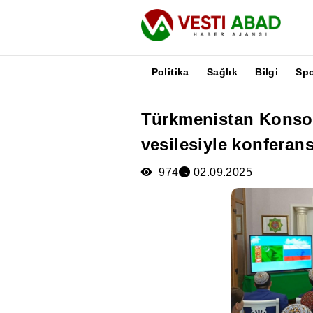
Politika
Sağlık
Bilgi
Sp
Türkmenistan Konsol
Haberler
vesilesiyle konferan
Yayınlar
Medya
974
02.09.2025
Poster