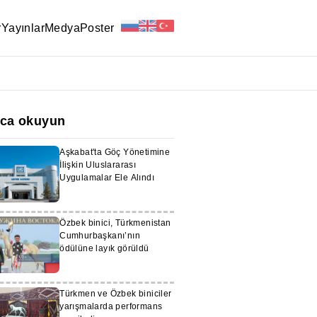
r
Yayınlar
Medya
Poster
ıca okuyun
Aşkabat'ta Göç Yönetimine
İlişkin Uluslararası
Uygulamalar Ele Alındı
Özbek binici, Türkmenistan
Cumhurbaşkanı’nın
ödülüne layık görüldü
Türkmen ve Özbek biniciler
yarışmalarda performans