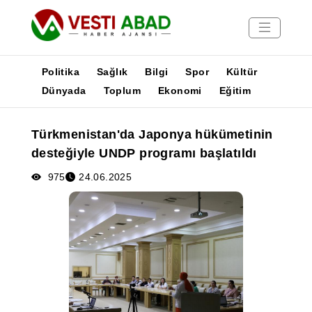
Politika
Sağlık
Bilgi
Spor
Kültür
Dünyada
Toplum
Ekonomi
Eğitim
Haberler
Türkmenistan'da Japonya hükümetinin
Yayınlar
desteğiyle UNDP programı başlatıldı
Medya
Poster
975
24.06.2025