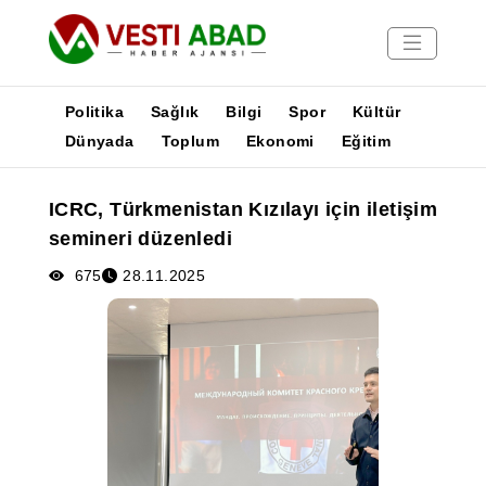
Politika
Sağlık
Bilgi
Spor
Kültür
Dünyada
Toplum
Ekonomi
Eğitim
Haberler
ICRC, Türkmenistan Kızılayı için iletişim
Yayınlar
semineri düzenledi
Medya
Poster
675
28.11.2025