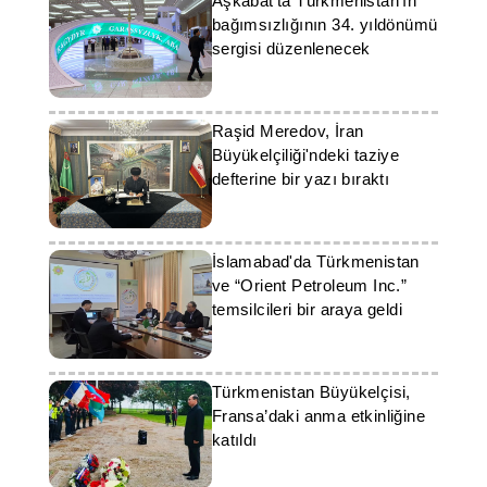
Aşkabat'ta Türkmenistan'ın
bağımsızlığının 34. yıldönümü
sergisi düzenlenecek
Raşid Meredov, İran
Büyükelçiliği'ndeki taziye
defterine bir yazı bıraktı
İslamabad'da Türkmenistan
ve “Orient Petroleum Inc.”
temsilcileri bir araya geldi
Türkmenistan Büyükelçisi,
Fransa’daki anma etkinliğine
katıldı