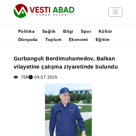
Politika
Sağlık
Bilgi
Spor
Kültür
Dünyada
Toplum
Ekonomi
Eğitim
Haberler
Gurbanguli Berdimuhamedov, Balkan
Yayınlar
vilayetine çalışma ziyaretinde bulundu
Medya
Poster
758
09.07.2025