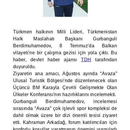
Türkmen halkının Milli Lideri, Türkmenistan
Halk Maslahatı Başkanı Gurbanguli
Berdimuhamedov, 8 Temmuz'da Balkan
vilayeti'ne bir çalışma gezisi için yola çıktı. Bu
haber, devlet haber ajansı
TDH
tarafından
duyuruldu.
Ziyaretin ana amacı, Ağustos ayında “Avaza”
Ulusal Turistik Bölgesi'nde düzenlenecek olan
Üçüncü BM Karayla Çevrili Gelişmekte Olan
Ülkeler Konferansı'nın hazırlıklarını incelemekti.
Gurbanguli Berdimuhamedov, incelemesi
sırasında “Avaza” çok işlevli spor kompleksi de
dahil olmak üzere bir dizi önemli tesisi ziyaret
etti. Kahraman Arkadağ, forum katılımcıları için
konforlu koşullar yaratmanın önemini vurguladı