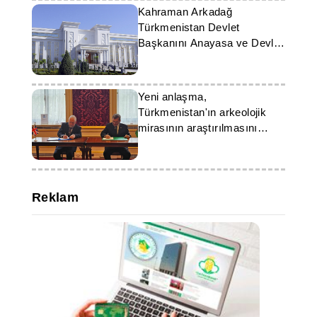
Kahraman Arkadağ
Türkmenistan Devlet
Başkanını Anayasa ve Devlet
Bayrağı Günü dolayısıyla
kutladı
Yeni anlaşma,
Türkmenistan'ın arkeolojik
mirasının araştırılmasını
güçlendirecek
Reklam