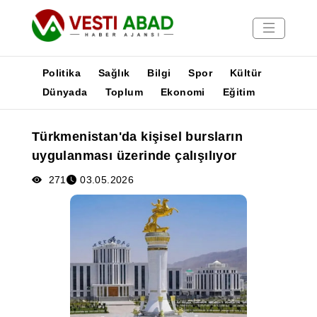
Politika
Sağlık
Bilgi
Spor
Kültür
Dünyada
Toplum
Ekonomi
Eğitim
Haberler
Türkmenistan'da kişisel bursların
Yayınlar
uygulanması üzerinde çalışılıyor
Medya
Poster
271
03.05.2026