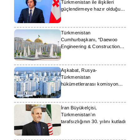
Türkmenistan ile ilişkileri
güçlendirmeye hazır olduğunu
belirtti
Türkmenistan
Cumhurbaşkanı, “Daewoo
Engineering & Construction”
şirketinin Başkanıyla görüştü
Aşkabat, Rusya-
Türkmenistan
hükümetlerarası komisyon
toplantısına ev sahipliği
yapacak
İran Büyükelçisi,
Türkmenistan'ın
tarafsızlığının 30. yılını kutladı