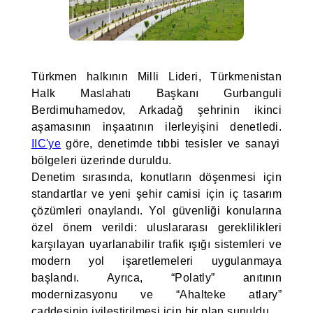
Türkmen halkının Milli Lideri, Türkmenistan
Halk Maslahatı Başkanı Gurbanguli
Berdimuhamedov, Arkadağ şehrinin ikinci
aşamasının inşaatının ilerleyişini denetledi.
IIC'ye
göre, denetimde tıbbi tesisler ve sanayi
bölgeleri üzerinde duruldu.
Denetim sırasında, konutların döşenmesi için
standartlar ve yeni şehir camisi için iç tasarım
çözümleri onaylandı. Yol güvenliği konularına
özel önem verildi: uluslararası gereklilikleri
karşılayan uyarlanabilir trafik ışığı sistemleri ve
modern yol işaretlemeleri uygulanmaya
başlandı. Ayrıca, “Polatly” anıtının
modernizasyonu ve “Ahalteke atlary”
caddesinin iyileştirilmesi için bir plan sunuldu.