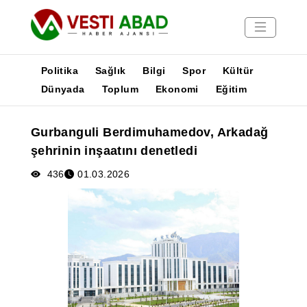
Politika
Sağlık
Bilgi
Spor
Kültür
Dünyada
Toplum
Ekonomi
Eğitim
Haberler
Gurbanguli Berdimuhamedov, Arkadağ
Yayınlar
şehrinin inşaatını denetledi
Medya
Poster
436
01.03.2026