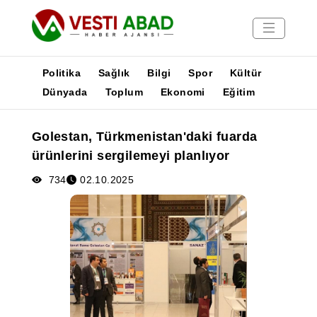
Politika
Sağlık
Bilgi
Spor
Kültür
Dünyada
Toplum
Ekonomi
Eğitim
Haberler
Golestan, Türkmenistan'daki fuarda
Yayınlar
ürünlerini sergilemeyi planlıyor
Medya
Poster
734
02.10.2025