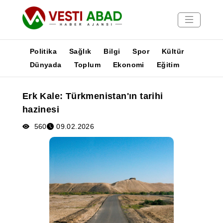
Politika
Sağlık
Bilgi
Spor
Kültür
Dünyada
Toplum
Ekonomi
Eğitim
Haberler
Erk Kale: Türkmenistan'ın tarihi
Yayınlar
hazinesi
Medya
Poster
560
09.02.2026