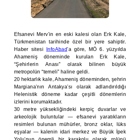
Efsanevi Merv'in en eski kalesi olan Erk Kale,
Türkmenistan tarihinde özel bir yere sahiptir.
Haber sitesi
InfoAbad
'a göre, MÖ 6. yüzyılda
Ahameniş döneminde kurulan Erk Kale,
“Şehirlerin Anası” olarak bilinen büyük
metropolün “temeli” haline geldi.
20 hektarlık kale, Ahameniş döneminden, şehrin
Margiana'nın Antakya'sı olarak adlandırıldığı
Helenistik döneme kadar çeşitli dönemlerin
izlerini korumaktadır.
30 metre yüksekliğindeki kerpiç duvarlar ve
arkeolojik buluntular — efsanevi yaratıkların
resimleri bulunan mühürler, bronz oklar, lüks
eşyalar — kalenin idari merkez ve Büyük İpek
Yolu'nun önemli bir karakolu olarak rolünü