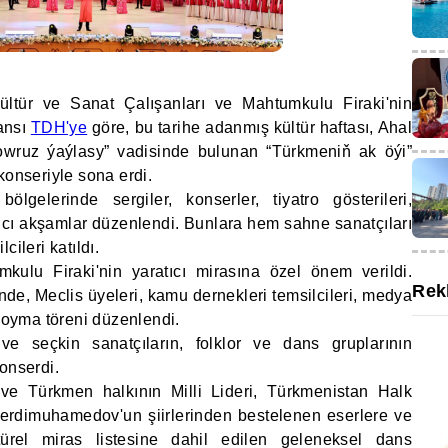
ültür ve Sanat Çalışanları ve Mahtumkulu Firaki'nin
ansı
TDH'ye
göre, bu tarihe adanmış kültür haftası, Ahal
Nowruz ýaýlasy” vadisinde bulunan “Türkmeniň ak öýi”
konseriyle sona erdi.
lgelerinde sergiler, konserler, tiyatro gösterileri,
tıcı akşamlar düzenlendi. Bunlara hem sahne sanatçıları
cileri katıldı.
ulu Firaki'nin yaratıcı mirasına özel önem verildi.
Rek
nde, Meclis üyeleri, kamu dernekleri temsilcileri, medya
 koyma töreni düzenlendi.
ve seçkin sanatçıların, folklor ve dans gruplarının
onserdi.
ve Türkmen halkının Milli Lideri, Türkmenistan Halk
erdimuhamedov'un şiirlerinden bestelenen eserlere ve
el miras listesine dahil edilen geleneksel dans