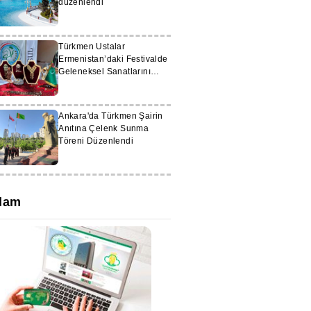
düzenlendi
Türkmen Ustalar
Ermenistan’daki Festivalde
Geleneksel Sanatlarını
Tanıttı
Ankara'da Türkmen Şairin
Anıtına Çelenk Sunma
Töreni Düzenlendi
lam