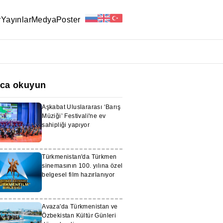
r
Yayınlar
Medya
Poster
ıca okuyun
Aşkabat Uluslararası ‘Barış
Müziği’ Festivali'ne ev
sahipliği yapıyor
Türkmenistan'da Türkmen
sinemasının 100. yılına özel
belgesel film hazırlanıyor
Avaza'da Türkmenistan ve
Özbekistan Kültür Günleri