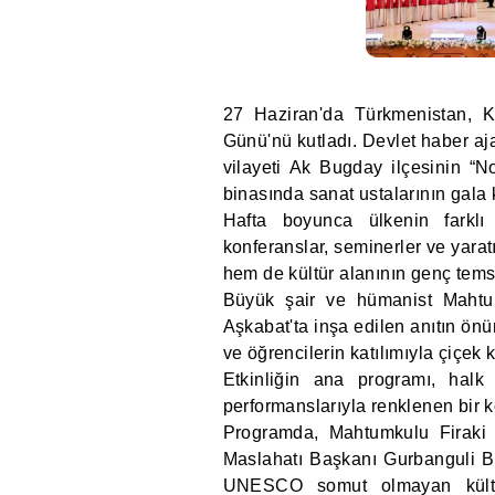
27 Haziran'da Türkmenistan, K
Günü'nü kutladı. Devlet haber aj
vilayeti Ak Bugday ilçesinin “
binasında sanat ustalarının gala 
Hafta boyunca ülkenin farklı bö
konferanslar, seminerler ve yara
hem de kültür alanının genç temsil
Büyük şair ve hümanist Mahtumk
Aşkabat'ta inşa edilen anıtın önü
ve öğrencilerin katılımıyla çiçek
Etkinliğin ana programı, halk 
performanslarıyla renklenen bir k
Programda, Mahtumkulu Firaki 
Maslahatı Başkanı Gurbanguli B
UNESCO somut olmayan kültür