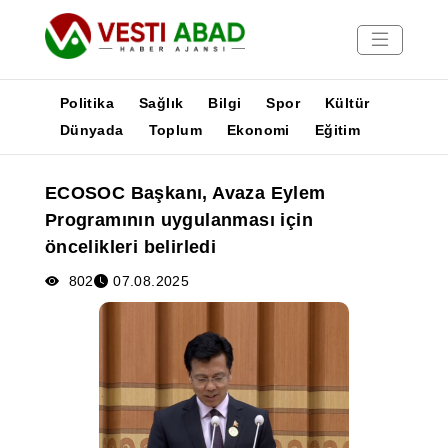
Politika
Sağlık
Bilgi
Spor
Kültür
Dünyada
Toplum
Ekonomi
Eğitim
Haberler
ECOSOC Başkanı, Avaza Eylem
Yayınlar
Programının uygulanması için
Medya
öncelikleri belirledi
Poster
802
07.08.2025