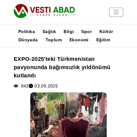
Politika
Sağlık
Bilgi
Spor
Kültür
Dünyada
Toplum
Ekonomi
Eğitim
Haberler
EXPO-2025'teki Türkmenistan
Yayınlar
pavyonunda bağımsızlık yıldönümü
Medya
kutlandı
Poster
842
03.09.2025