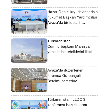
Hazar Denizi kıyı devletlerinin
hükümet Başkan Yardımcıları
Avaza'da bir toplantı
gerçekleştirdi
Türkmenistan
Cumhurbaşkanı Malezya
yönetimine tebriklerini iletti
Avaza'da düzenlenen
forumda Gurbanguli
Berdimuhamedov
Hayırseverlik Fonu'nun rolü
değerlendirildi
Türkmenistan, LLDC 3
konferansı hazırlıklarını