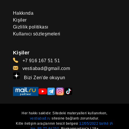
Hakkında
Kişiler
Gizlilik politikası
Kullanıcı sözleşmeleri
Kişiler
+7 916 167 51 51
vestiabad@gmail.com
Bizi Zen'de okuyun
Her hakkı saklıdır. Sitedeki materyalleri kullanırken,
vestiabad.ru
sitesine bağlantı zorunludur.
Kitle iletişim araçlarının tescil belgesi
12/05/2022 tarihli IA
No. FS 77-84250.
Roskomnadzor'a | 18+